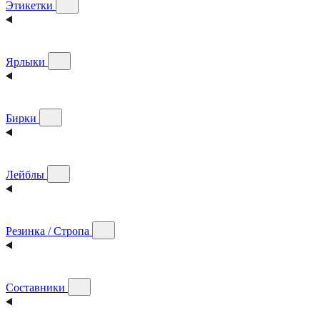
Этикетки
Ярлыки
Бирки
Лейблы
Резинка / Стропа
Составники