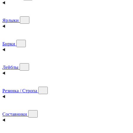
Ярлыки
Бирки
Лейблы
Резинка / Стропа
Составники