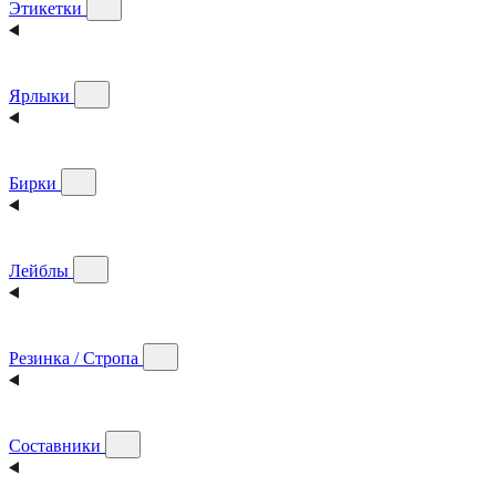
Этикетки
Ярлыки
Бирки
Лейблы
Резинка / Стропа
Составники