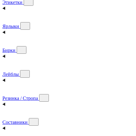
Этикетки
Ярлыки
Бирки
Лейблы
Резинка / Стропа
Составники