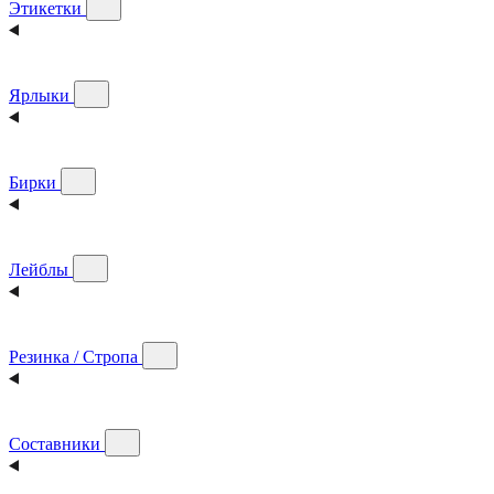
Этикетки
Ярлыки
Бирки
Лейблы
Резинка / Стропа
Составники