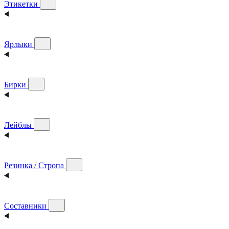
Этикетки
Ярлыки
Бирки
Лейблы
Резинка / Стропа
Составники