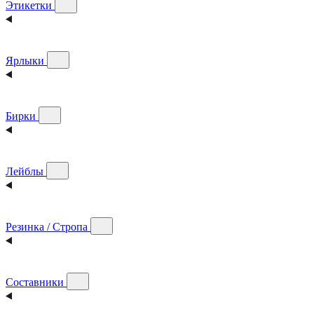
Этикетки
Ярлыки
Бирки
Лейблы
Резинка / Стропа
Составники