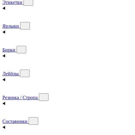
Этикетки
Ярлыки
Бирки
Лейблы
Резинка / Стропа
Составники