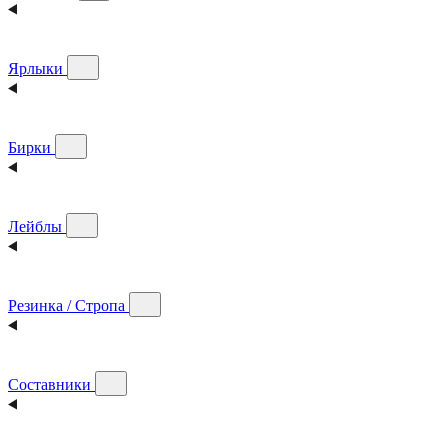
Ярлыки
Бирки
Лейблы
Резинка / Стропа
Составники