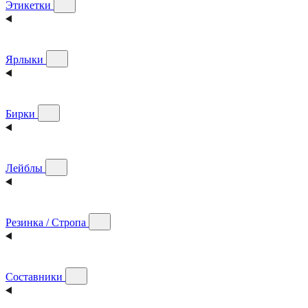
Этикетки
Ярлыки
Бирки
Лейблы
Резинка / Стропа
Составники