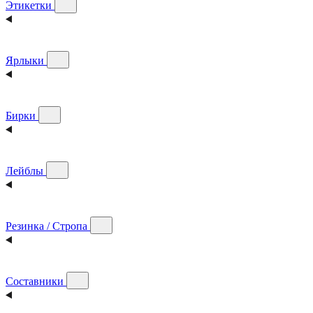
Этикетки
Ярлыки
Бирки
Лейблы
Резинка / Стропа
Составники