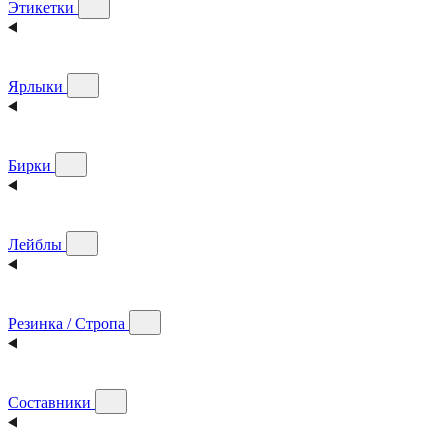
Этикетки
Ярлыки
Бирки
Лейблы
Резинка / Стропа
Составники