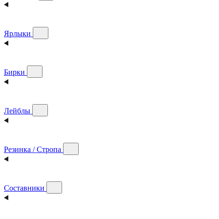
Ярлыки
Бирки
Лейблы
Резинка / Стропа
Составники