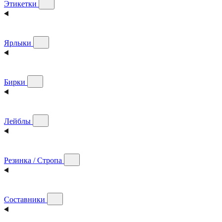
Этикетки
Ярлыки
Бирки
Лейблы
Резинка / Стропа
Составники