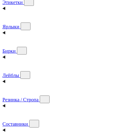
Этикетки
Ярлыки
Бирки
Лейблы
Резинка / Стропа
Составники