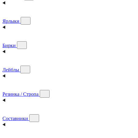
Ярлыки
Бирки
Лейблы
Резинка / Стропа
Составники