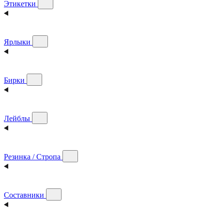
Этикетки
Ярлыки
Бирки
Лейблы
Резинка / Стропа
Составники