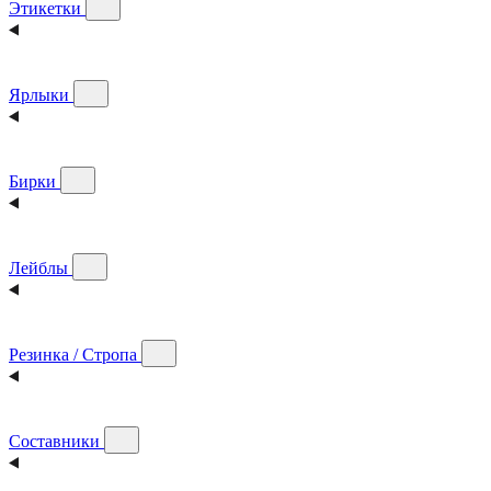
Этикетки
Ярлыки
Бирки
Лейблы
Резинка / Стропа
Составники