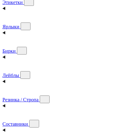
Этикетки
Ярлыки
Бирки
Лейблы
Резинка / Стропа
Составники