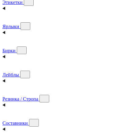
Этикетки
Ярлыки
Бирки
Лейблы
Резинка / Стропа
Составники