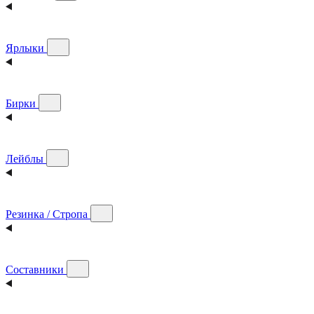
Ярлыки
Бирки
Лейблы
Резинка / Стропа
Составники