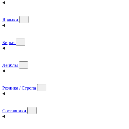
Ярлыки
Бирки
Лейблы
Резинка / Стропа
Составники