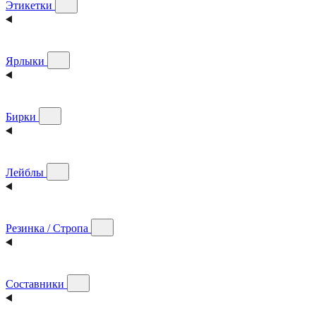
Этикетки
Ярлыки
Бирки
Лейблы
Резинка / Стропа
Составники