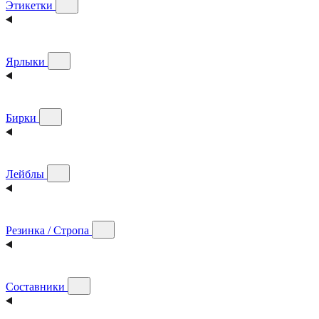
Этикетки
Ярлыки
Бирки
Лейблы
Резинка / Стропа
Составники