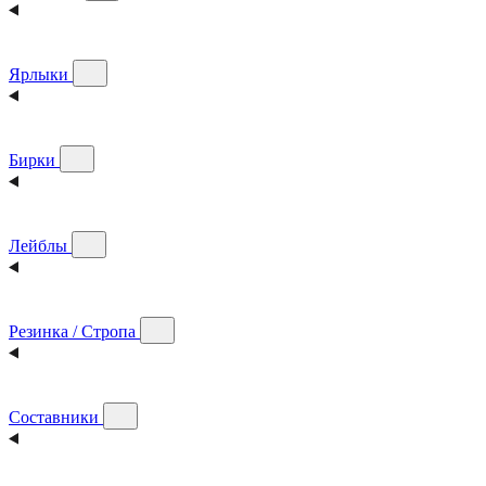
Ярлыки
Бирки
Лейблы
Резинка / Стропа
Составники