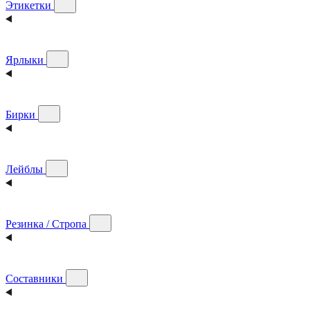
Этикетки
Ярлыки
Бирки
Лейблы
Резинка / Стропа
Составники