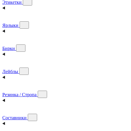
Этикетки
Ярлыки
Бирки
Лейблы
Резинка / Стропа
Составники