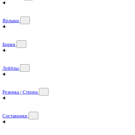
Ярлыки
Бирки
Лейблы
Резинка / Стропа
Составники