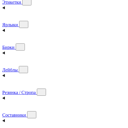
Этикетки
Ярлыки
Бирки
Лейблы
Резинка / Стропа
Составники