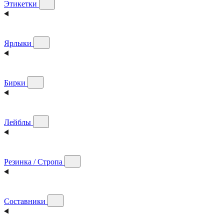
Этикетки
Ярлыки
Бирки
Лейблы
Резинка / Стропа
Составники