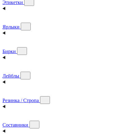
Этикетки
Ярлыки
Бирки
Лейблы
Резинка / Стропа
Составники