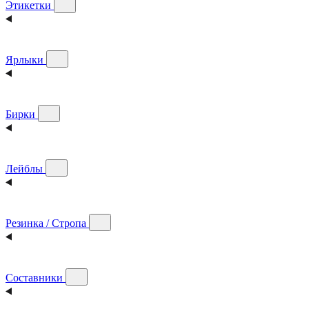
Этикетки
Ярлыки
Бирки
Лейблы
Резинка / Стропа
Составники