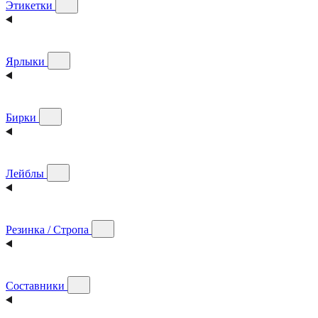
Этикетки
Ярлыки
Бирки
Лейблы
Резинка / Стропа
Составники