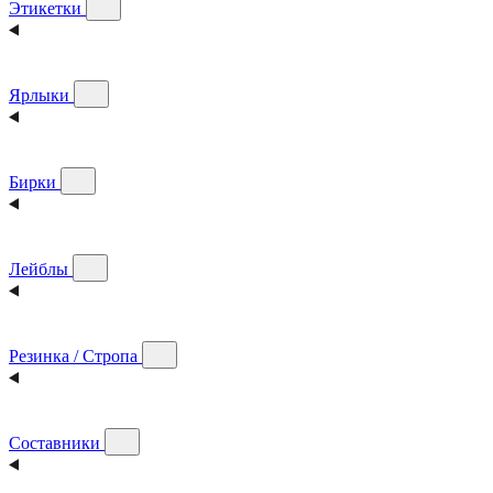
Этикетки
Ярлыки
Бирки
Лейблы
Резинка / Стропа
Составники