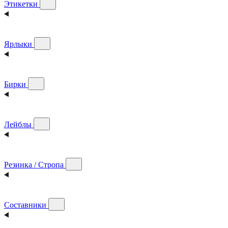
Этикетки
Ярлыки
Бирки
Лейблы
Резинка / Стропа
Составники