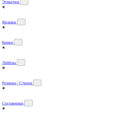
Этикетки
Ярлыки
Бирки
Лейблы
Резинка / Стропа
Составники