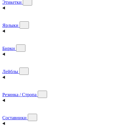
Этикетки
Ярлыки
Бирки
Лейблы
Резинка / Стропа
Составники