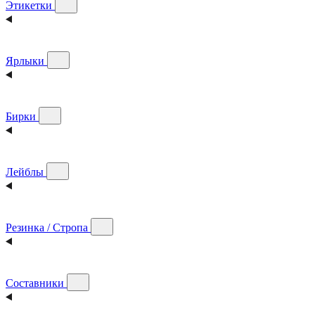
Этикетки
Ярлыки
Бирки
Лейблы
Резинка / Стропа
Составники