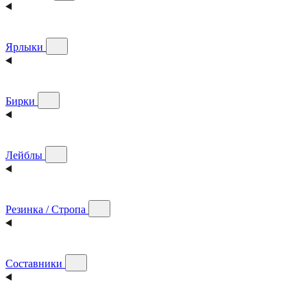
Ярлыки
Бирки
Лейблы
Резинка / Стропа
Составники