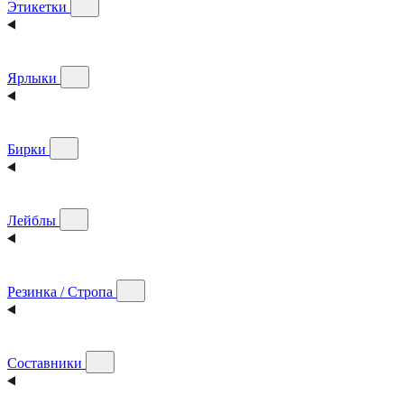
Этикетки
Ярлыки
Бирки
Лейблы
Резинка / Стропа
Составники