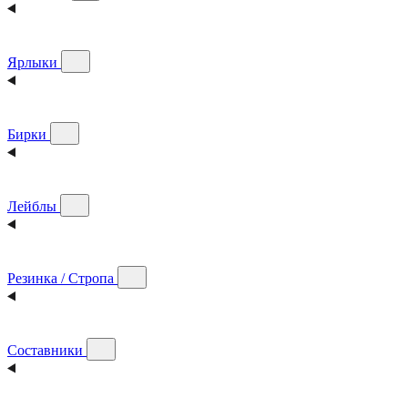
Ярлыки
Бирки
Лейблы
Резинка / Стропа
Составники