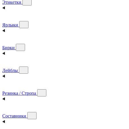
Этикетки
Ярлыки
Бирки
Лейблы
Резинка / Стропа
Составники