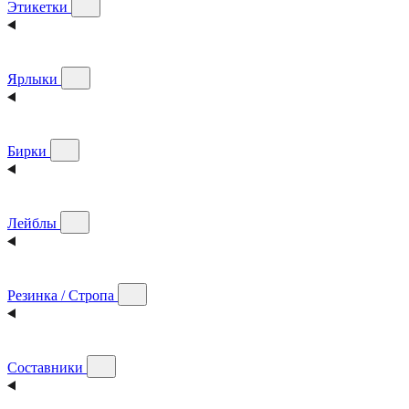
Этикетки
Ярлыки
Бирки
Лейблы
Резинка / Стропа
Составники