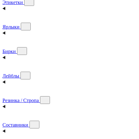
Этикетки
Ярлыки
Бирки
Лейблы
Резинка / Стропа
Составники