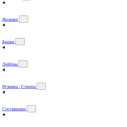
Ярлыки
Бирки
Лейблы
Резинка / Стропа
Составники