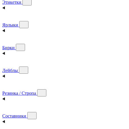
Этикетки
Ярлыки
Бирки
Лейблы
Резинка / Стропа
Составники