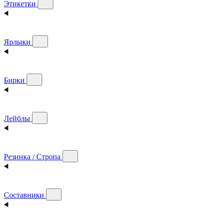
Этикетки
Ярлыки
Бирки
Лейблы
Резинка / Стропа
Составники