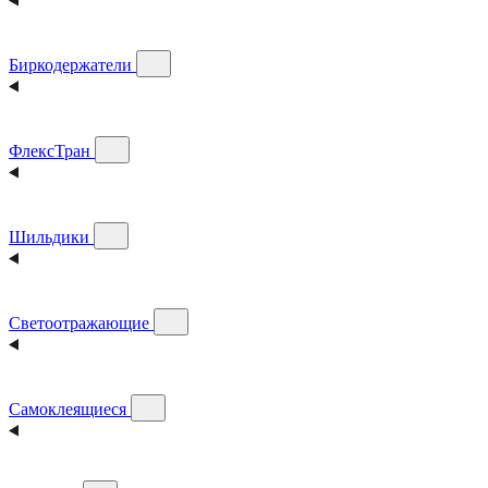
Биркодержатели
ФлексТран
Шильдики
Светоотражающие
Самоклеящиеся