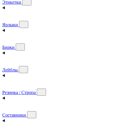
Этикетки
Ярлыки
Бирки
Лейблы
Резинка / Стропа
Составники