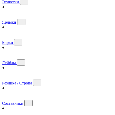
Этикетки
Ярлыки
Бирки
Лейблы
Резинка / Стропа
Составники