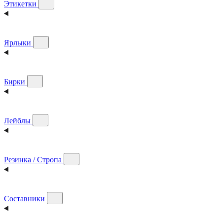
Этикетки
Ярлыки
Бирки
Лейблы
Резинка / Стропа
Составники